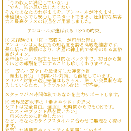
「今の収入に満足していない」
「でも、怖い思いはしたくない」
そんなあなたのわがままを、アンコールが叶えます。
未経験からでも安心してスタートできる、圧倒的な集客
力と最高クラスの待遇をご用意しました。
アンコールが選ばれる「3つの約束」
①
未経験でも「即・高収入」が可能な理由
アンコールは大阪屈指の知名度を誇る高級老舗店です。
長年培った信頼により、客層は紳士的で余裕のある富裕
層がメイン。
高単価なコース設定と圧倒的なバック率で、初日から驚
くほどの報酬を手にすることも珍しくありません。
②
「安心・安全」を最優先した運営体制
「顔出しNG」「副業バレ対策」も徹底しています。
アリバイ対策や送迎完備はもちろん、厳しい会員制を導
入しているため、トラブルの心配は一切不要。
スタッフが24時間体制であなたを全力サポートします。
③
業界最高水準の「働きやすさ」を追求
シフトは完全自由。週1回、短時間からでもOKです。
「エステやブランド品を買いたい」
「将来のために貯金したい」
など、あなたのライフスタイルに合わせて無理なく稼げ
ます。
充実した待機室やアメニティも完備しています。