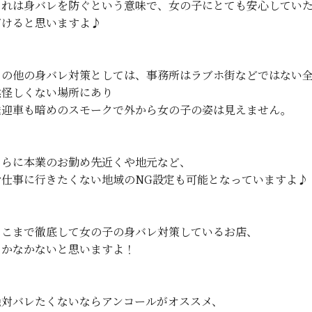
これは身バレを防ぐという意味で、女の子にとても安心してい
だけると思いますよ♪
その他の身バレ対策としては、事務所はラブホ街などではない
然怪しくない場所にあり
送迎車も暗めのスモークで外から女の子の姿は見えません。
さらに本業のお勤め先近くや地元など、
お仕事に行きたくない地域のNG設定も可能となっていますよ♪
ここまで徹底して女の子の身バレ対策しているお店、
なかなかないと思いますよ！
絶対バレたくないならアンコールがオススメ、