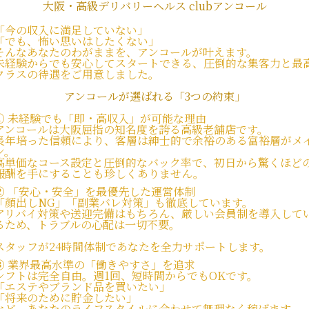
大阪・高級デリバリーヘルス clubアンコール
「今の収入に満足していない」
「でも、怖い思いはしたくない」
そんなあなたのわがままを、アンコールが叶えます。
未経験からでも安心してスタートできる、圧倒的な集客力と最
クラスの待遇をご用意しました。
アンコールが選ばれる「3つの約束」
①
未経験でも「即・高収入」が可能な理由
アンコールは大阪屈指の知名度を誇る高級老舗店です。
長年培った信頼により、客層は紳士的で余裕のある富裕層がメ
ン。
高単価なコース設定と圧倒的なバック率で、初日から驚くほど
報酬を手にすることも珍しくありません。
②
「安心・安全」を最優先した運営体制
「顔出しNG」「副業バレ対策」も徹底しています。
アリバイ対策や送迎完備はもちろん、厳しい会員制を導入して
るため、トラブルの心配は一切不要。
スタッフが24時間体制であなたを全力サポートします。
③
業界最高水準の「働きやすさ」を追求
シフトは完全自由。週1回、短時間からでもOKです。
「エステやブランド品を買いたい」
「将来のために貯金したい」
など、あなたのライフスタイルに合わせて無理なく稼げます。